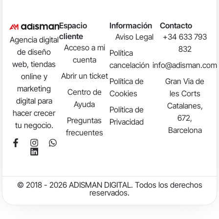
Espacio
Información
Contacto
cliente
Aviso Legal
+34 633 793
Agencia digital
Acceso a mi
832
de diseño
Política
cuenta
web, tiendas
cancelación
info@adisman.com
Abrir un ticket
online y
Política de
Gran Via de
marketing
Centro de
Cookies
les Corts
digital para
Ayuda
Catalanes,
Política de
hacer crecer
672,
Preguntas
Privacidad
tu negocio.
Barcelona
frecuentes
© 2018 - 2026 ADISMAN DIGITAL. Todos los derechos
reservados.