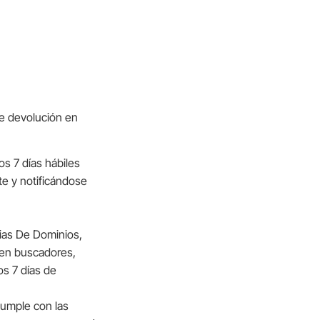
de devolución en
os 7 días hábiles
te y notificándose
cias De Dominios,
a en buscadores,
os 7 días de
cumple con las