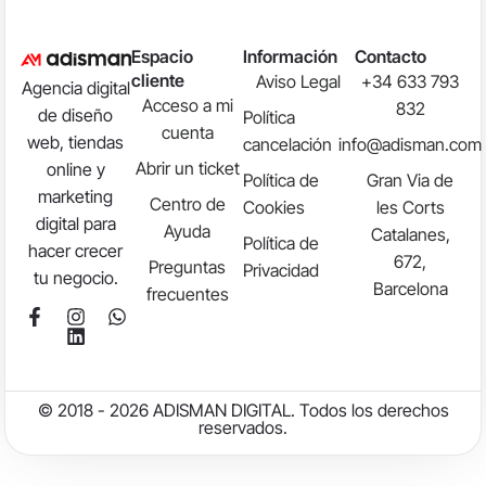
Espacio
Información
Contacto
cliente
Aviso Legal
+34 633 793
Agencia digital
Acceso a mi
832
de diseño
Política
cuenta
web, tiendas
cancelación
info@adisman.com
Abrir un ticket
online y
Política de
Gran Via de
marketing
Centro de
Cookies
les Corts
digital para
Ayuda
Catalanes,
Política de
hacer crecer
672,
Preguntas
Privacidad
tu negocio.
Barcelona
frecuentes
© 2018 - 2026 ADISMAN DIGITAL. Todos los derechos
reservados.