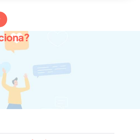
r
nciona?