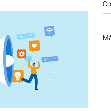
Co
Má