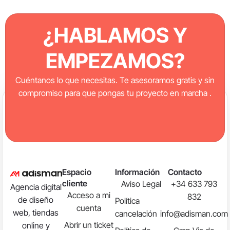
¿HABLAMOS Y
EMPEZAMOS?
Cuéntanos lo que necesitas. Te asesoramos gratis y sin
compromiso para que pongas tu proyecto en marcha .
Espacio
Información
Contacto
cliente
Aviso Legal
+34 633 793
Agencia digital
Acceso a mi
832
de diseño
Política
cuenta
web, tiendas
cancelación
info@adisman.com
Abrir un ticket
online y