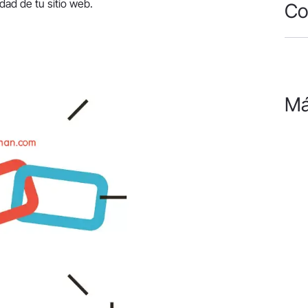
idad de tu sitio web.
Co
Má