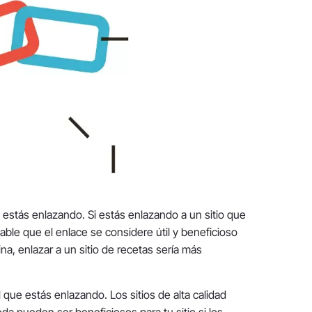
ue estás enlazando. Si estás enlazando a un sitio que
able que el enlace se considere útil y beneficioso
ina, enlazar a un sitio de recetas sería más
l que estás enlazando. Los sitios de alta calidad
a pueden ser beneficiosos para tu sitio si los